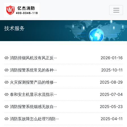
技术服务
消防排烟风机没有风正反···
2026-01-16
消防报警系统常见的各种···
2025-10-11
火灾探测报警产品的维修···
2025-08-29
泰和安主机显示水流指示···
2025-07-04
消防报警系统烟感无故自···
2025-05-23
消防泵故障怎么处理?消防···
2025-04-11