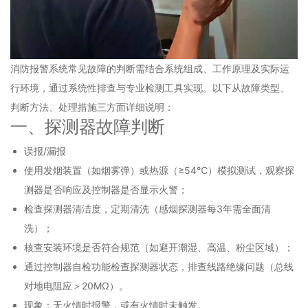
消防报警系统常见故障的判断需结合系统组成、工作原理及实际运
行环境，通过系统性排查与专业检测工具实现。以下从故障类型、
判断方法、处理措施三方面详细说明：
一、探测器故障判断
误报/漏报
使用发烟装置（如烟雾弹）或热源（≥54℃）模拟测试，观察探
测器是否响应及控制器是否显示火警；
检查探测器清洁度，定期清洗（感烟探测器每3年需全面清
洗）；
核查安装环境是否符合规范（如避开潮湿、高温、粉尘区域）；
通过控制器自检功能检查探测器状态，排查线路绝缘问题（总线
对地电阻应＞20MΩ）。
现象：无火情时报警，或有火情时未触发。