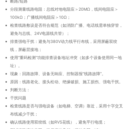
断路/短路
分段测量线路电阻：总线对地电阻应＞20MΩ，线间电阻应＞
100kΩ；广播线间电阻应＞10Ω；
检查线路敷设是否符合规范（如消防广播、电话线需单独穿管，
避免与总线、24V电源线共管）；
排查强电干扰：避免与380V动力线平行布线，采用屏蔽双绞
线，屏蔽层接地；
使用“重码检测”功能排查设备地址冲突（如多个设备使用同一地
址）。
现象：回路故障、设备无响应、控制器报“线路故障”。
原因：线路老化、接头松动、绝缘破损、施工损伤、强电干扰。
判断方法：
干扰问题
检查线路是否与强电设备（如电梯、空调）靠近，采用十字交叉
布线减少干扰；
确认线路使用双绞线（如RVS花线），避免平行电缆；